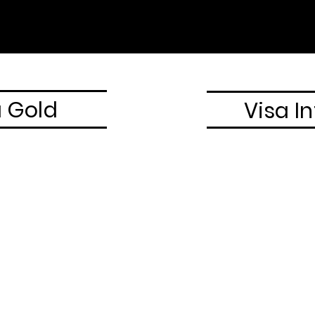
a Gold
Visa In
20
5
R$
ensal
Men
ratuita
Telemedicina Grat
ida original
Saques em moeda 
ompra
Visa Infinite Fast 
eço
Salas VIP