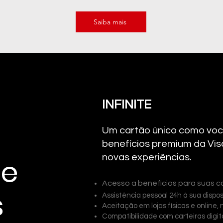
Saiba mais
INFINITE
Um cartão único como voc
benefícios premium da Vis
novas experiências.
 e
Acesso a benefícios para suas c
s
Assistência pessoal 24h à sua dispo
Aceitação em lojas físicas e online, n
Compatibilidade com carteiras digita