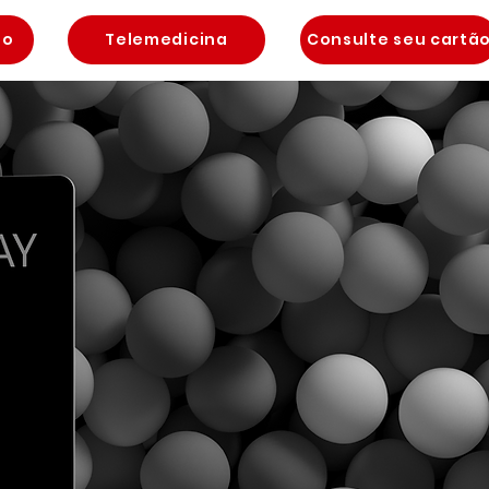
to
Telemedicina
Consulte seu cartã