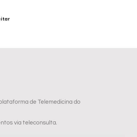
citar
plataforma de Telemedicina do
os via teleconsulta.