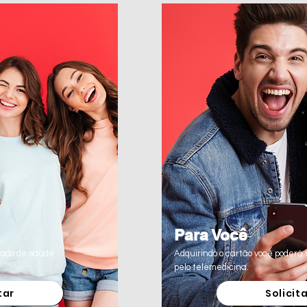
Solicitar
Solicita
Para Você
dado de saúde
Adquirindo o cartão você poderá 
Solici
pelo telemedicina.
tar
Solicit