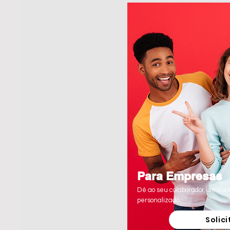
Para Empresas
Dê ao seu colaborador um cui
personalizado.
Solici