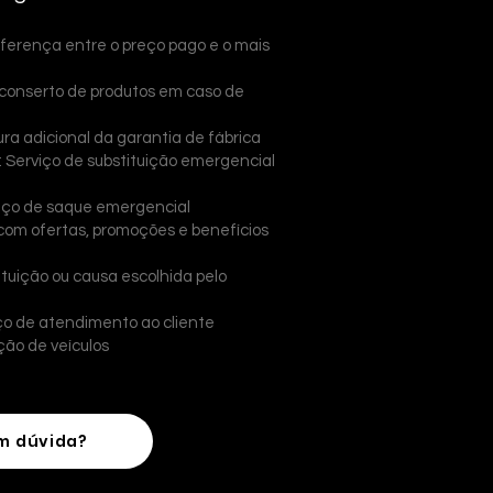
ferença entre o preço pago e o mais
conserto de produtos em caso de
ura adicional da garantia de fábrica
 Serviço de substituição emergencial
viço de saque emergencial
 com ofertas, promoções e benefícios
ituição ou causa escolhida pelo
ço de atendimento ao cliente
ção de veículos
m dúvida?