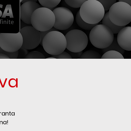
va
ranta
na!