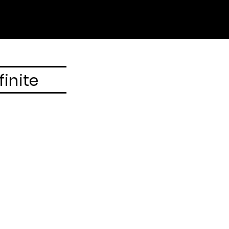
finite
0
sal
uita
local
Pass