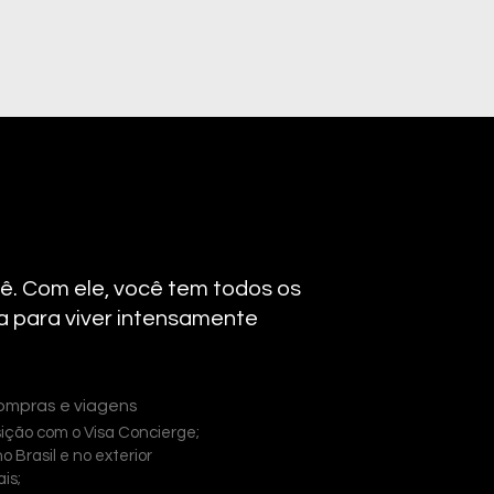
ê. Com ele, você tem todos os
a para viver intensamente
ompras e viagens
sição com o Visa Concierge;
o Brasil e no exterior
is;