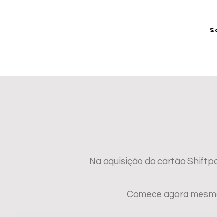
S
Na aquisição do cartão Shift
Comece agora mesmo a