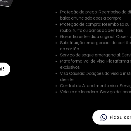
Proteção de preço: Reembolso da di
baixo anunciado após a compra
Proteção de compra: Reembolso ou 
roubo, furto ou danos acidentais
Garantia estendida original: Cobert
Substituição emergencial de cartão:
do cartão
Serviço de saque emergencial: Ser
Plataforma Vai de Visa: Plataforma
exclusivos
i!
Visa Causas: Doações da Visa à inst
cliente
Central de Atendimento Visa: Servi
Veículo de locadora: Serviço de loca
Ficou co