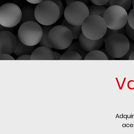
V
Adqui
ace