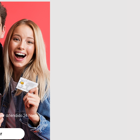
r
ser atendido 24 horas
tar
ar