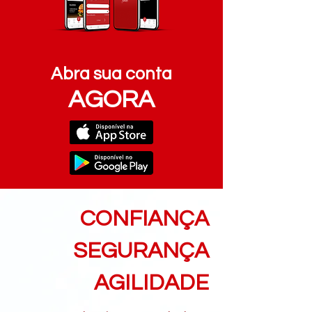
Abra sua conta
AGORA
CONFIANÇA
SEGURANÇA
AGILIDADE