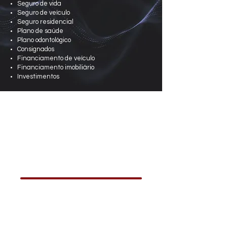
Seguro de vida
Seguro de veículo
Seguro residencial
Plano de saúde
Plano odontológico
Consignados
Financiamento de veículo
Financiamento imobiliário
Investimentos
Transferência entre contas
Shift