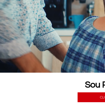
Sou 
CL