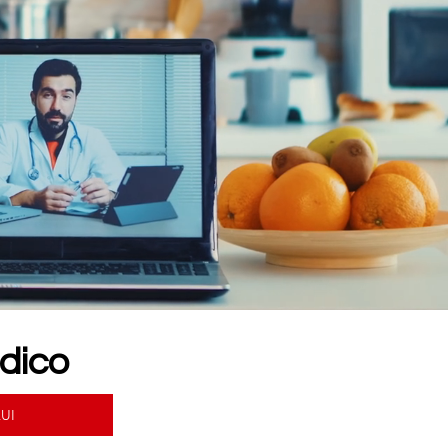
dico
UI