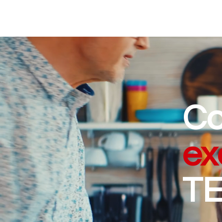
Co
ex
T