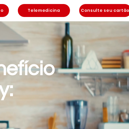
to
Telemedicina
Consulte seu cartã
efício
y: